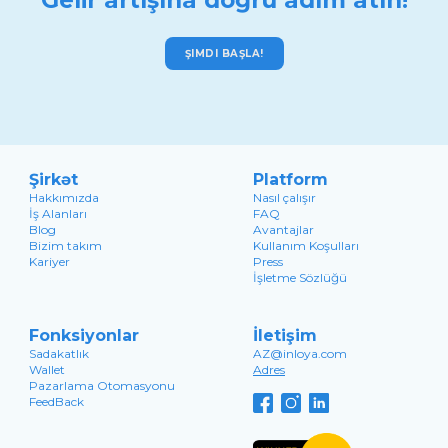
Gelir artışına doğru adım atın!
ŞIMDI BAŞLA!
Şirkət
Platform
Hakkımızda
Nasıl çalışır
İş Alanları
FAQ
Blog
Avantajlar
Bizim takım
Kullanım Koşulları
Kariyer
Press
İşletme Sözlüğü
Fonksiyonlar
İletişim
Sadakatlık
AZ@inloya.com
Wallet
Adres
Pazarlama Otomasyonu
FeedBack